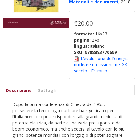
Materiali e documenti
, 2018
€20,00
formato:
16x23
pagine:
246
lingua:
italiano
SKU:
9788893770699
L’evoluzione dell’energia
nucleare da fissione nel XX
secolo - Estratto
Informazioni
Descrizione
(active
Dettagli
tab)
Dopo la prima conferenza di Ginevra del 1955,
possedere la tecnologia nucleare ha significato per
l’Italia non solo poter rispondere alla grande richiesta di
potenza elettrica, da parte di industrie protagoniste del
boom economico, ma anche sedersi al tavolo con le più
grandi potenze mondiali con l’orgoglio di poter sognare