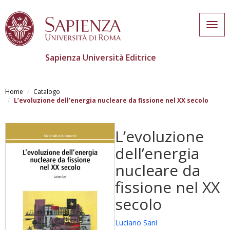
Togg
navig
Sapienza Università Editrice
Skip
to
Home
Catalogo
main
L’evoluzione dell’energia nucleare da fissione nel XX secolo
content
L’evoluzione
dell’energia
nucleare da
fissione nel XX
secolo
Luciano Sani