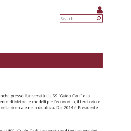
Search
form
Search
nche presso l’Università LUISS “Guido Carli” e la
ento di Metodi e modelli per l’economia, il territorio e
nella ricerca e nella didattica. Dal 2014 è Presidente
e LUISS “Guido Carli” University and the Universidad