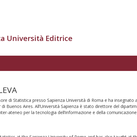
a Università Editrice
LEVA
sore di Statistica presso Sapienza Università di Roma e ha insegnato a
di Buenos Aires. All’Università Sapienza è stato direttore del dipartim
inter-ateneo per la tecnologia dell’informazione e della comunicazione 
tatistics at the Sapienza University of Rome and has also taught at th