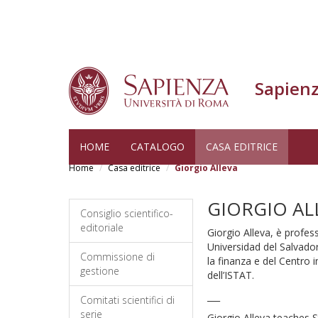
Sapienz
Skip
HOME
CATALOGO
CASA EDITRICE
to
Home
Casa editrice
Giorgio Alleva
main
content
GIORGIO AL
Consiglio scientifico-
editoriale
Giorgio Alleva, è profes
Universidad del Salvador 
Commissione di
la finanza e del Centro 
gestione
dell’ISTAT.
___
Comitati scientifici di
serie
Giorgio Alleva teaches S