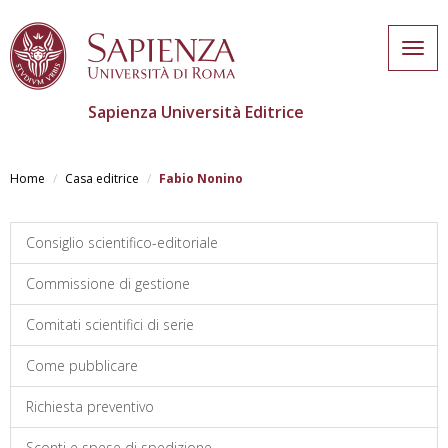
Togg
navig
Sapienza Università Editrice
Skip
to
Home
Casa editrice
Fabio Nonino
main
content
Consiglio scientifico-editoriale
Commissione di gestione
Comitati scientifici di serie
Come pubblicare
Richiesta preventivo
Sconti e spese di spedizione