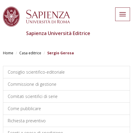
Togg
navig
Sapienza Università Editrice
Skip
to
Home
Casa editrice
Sergio Gerosa
main
content
Consiglio scientifico-editoriale
Commissione di gestione
Comitati scientifici di serie
Come pubblicare
Richiesta preventivo
Sconti e spese di spedizione