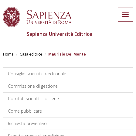
Togg
navig
Sapienza Università Editrice
Skip
to
Home
Casa editrice
Maurizio Del Monte
main
content
Consiglio scientifico-editoriale
Commissione di gestione
Comitati scientifici di serie
Come pubblicare
Richiesta preventivo
Sconti e spese di spedizione