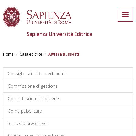
Togg
navig
Sapienza Università Editrice
Skip
to
Home
Casa editrice
Alviera Bussotti
main
content
Consiglio scientifico-editoriale
Commissione di gestione
Comitati scientifici di serie
Come pubblicare
Richiesta preventivo
Sconti e spese di spedizione