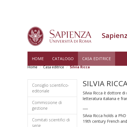
Sapienz
Skip
HOME
CATALOGO
CASA EDITRICE
to
Home
Casa editrice
Silvia Ricca
main
content
SILVIA RICC
Consiglio scientifico-
editoriale
Silvia Ricca è dottore di
letteratura italiana e fr
Commissione di
___
gestione
Silvia Ricca holds a PhD
Comitati scientifici di
19th century French and I
serie