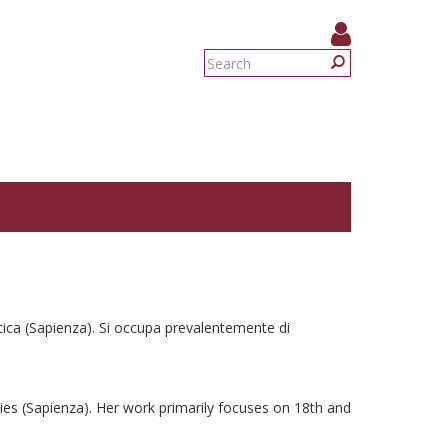
Search
form
Search
nistica (Sapienza). Si occupa prevalentemente di
udies (Sapienza). Her work primarily focuses on 18th and