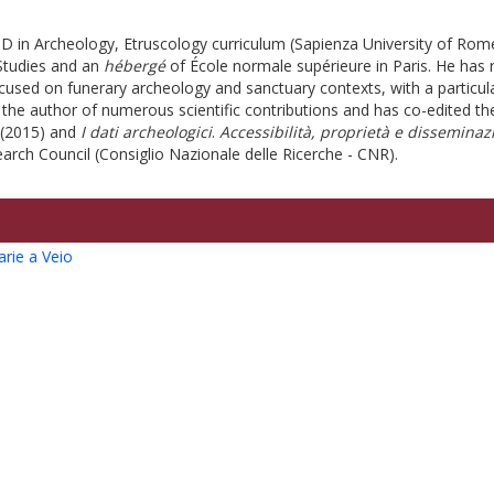
D in Archeology, Etruscology curriculum (Sapienza University of Rome
Studies and an
hébergé
of École normale supérieure in Paris. He has r
ocused on funerary archeology and sanctuary contexts, with a partic
s the author of numerous scientific contributions and has co-edited t
(2015) and
I dati archeologici
.
Accessibilità, proprietà e
disseminaz
earch Council (Consiglio Nazionale delle Ricerche - CNR).
arie a Veio