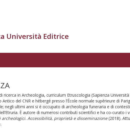
a Università Editrice
ZZA
i ricerca in Archeologia, curriculum Etruscologia (Sapienza Università d
o Antico del CNR e hébergé presso l’École normale supérieure di Parigi. 
le; negli ultimi anni si è occupato di archeologia funeraria e di contesti
l’Etruria. È autore di numerosi contributi scientifici e ha co-curato i 
ti archeologici. Accessibilità, proprietà e disseminazione
(2018). Attu
.