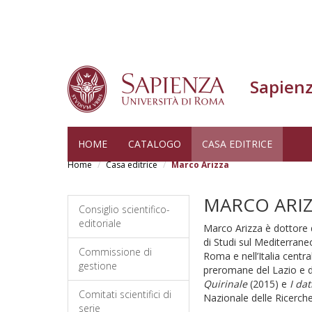
Sapienz
Skip
HOME
CATALOGO
CASA EDITRICE
to
Home
Casa editrice
Marco Arizza
main
content
MARCO ARI
Consiglio scientifico-
editoriale
Marco Arizza è dottore d
di Studi sul Mediterrane
Commissione di
Roma e nell’Italia centra
gestione
preromane del Lazio e del
Quirinale
(2015) e
I da
Comitati scientifici di
Nazionale delle Ricerche
serie