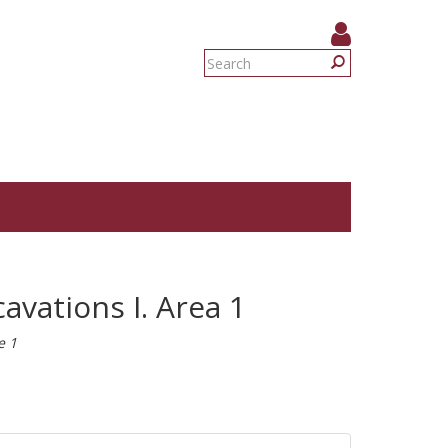
Search
form
Search
avations I. Area 1
e 1