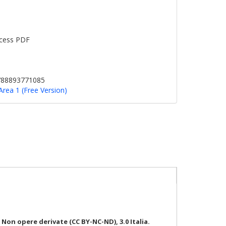
cess PDF
9788893771085
Area 1 (Free Version)
on opere derivate (CC BY-NC-ND), 3.0 Italia.