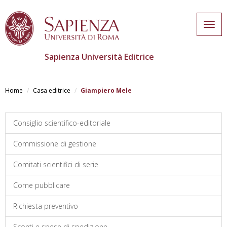
Togg
navig
Sapienza Università Editrice
Skip
to
Home
Casa editrice
Giampiero Mele
main
content
Consiglio scientifico-editoriale
Commissione di gestione
Comitati scientifici di serie
Come pubblicare
Richiesta preventivo
Sconti e spese di spedizione