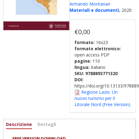
Armando Montanari
Materiali e documenti
, 2020
€0,00
formato:
16x23
formato elettronico:
open access PDF
pagine:
110
lingua:
italiano
SKU:
9788893771320
DOI:
https://doi.org/10.13133/9788
Regione Lazio. Un
nuovo turismo per il
Litorale Nord (Free Version)
Informazioni
Descrizione
(active
Dettagli
tab)
FREE VERSION DOWNLOAD