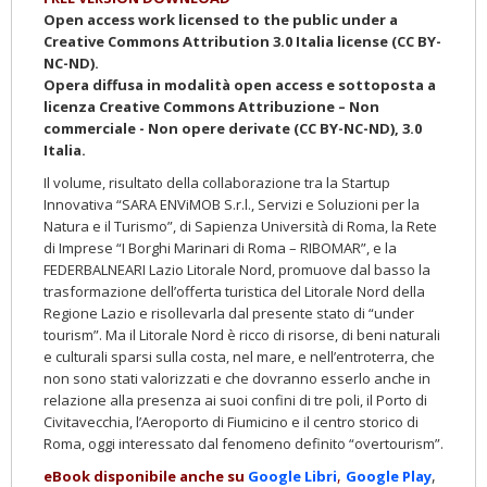
Open access work licensed to the public under a
Creative Commons Attribution 3.0 Italia license (CC BY-
NC-ND).
Opera diffusa in modalità open access e sottoposta a
licenza Creative Commons Attribuzione – Non
commerciale - Non opere derivate (CC BY-NC-ND), 3.0
Italia.
Il volume, risultato della collaborazione tra la Startup
Innovativa “SARA ENViMOB S.r.l., Servizi e Soluzioni per la
Natura e il Turismo”, di Sapienza Università di Roma, la Rete
di Imprese “I Borghi Marinari di Roma – RIBOMAR”, e la
FEDERBALNEARI Lazio Litorale Nord, promuove dal basso la
trasformazione dell’offerta turistica del Litorale Nord della
Regione Lazio e risollevarla dal presente stato di “under
tourism”. Ma il Litorale Nord è ricco di risorse, di beni naturali
e culturali sparsi sulla costa, nel mare, e nell’entroterra, che
non sono stati valorizzati e che dovranno esserlo anche in
relazione alla presenza ai suoi confini di tre poli, il Porto di
Civitavecchia, l’Aeroporto di Fiumicino e il centro storico di
Roma, oggi interessato dal fenomeno definito “overtourism”.
,
,
eBook disponibile anche su
Google
Libri
Goog
le Play