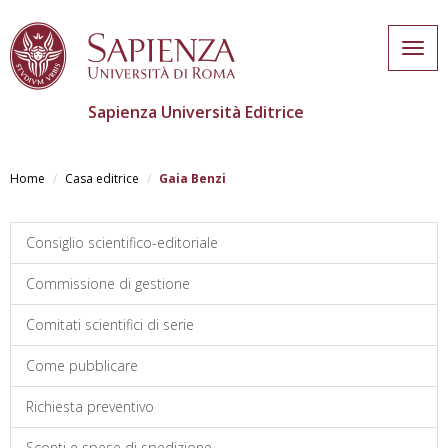
Togg
navig
Sapienza Università Editrice
Skip
to
Home
Casa editrice
Gaia Benzi
main
content
Consiglio scientifico-editoriale
Commissione di gestione
Comitati scientifici di serie
Come pubblicare
Richiesta preventivo
Sconti e spese di spedizione