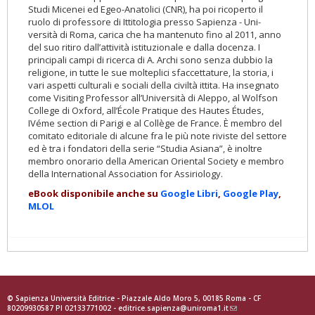
Studi Micenei ed Egeo-Anatolici (CNR), ha poi ri­coperto il
ruolo di professore di Ittitologia presso Sapienza - Uni­
versità di Roma, carica che ha mantenuto fino al 2011, anno
del suo ritiro dall’attività istituzionale e dalla docenza. I
principali campi di ricerca di A. Archi sono senza dubbio la
religione, in tutte le sue molteplici sfaccettature, la storia, i
vari aspetti culturali e sociali della civiltà ittita. Ha insegnato
come Visiting Professor all’Università di Aleppo, al Wolfson
College di Oxford, all’École Pratique des Hautes Études,
IVéme section di Parigi e al Collège de France. È membro del
comitato editoriale di alcune fra le più note riviste del settore
ed è tra i fondatori della serie “Studia Asiana”, è inoltre
membro onorario della American Oriental Society e membro
della International Association for Assiriology.
eBook disponibile anche su
Google Libri
,
Google Play
,
MLOL
© Sapienza Università Editrice - Piazzale Aldo Moro 5, 00185 Roma - CF
80209930587 PI 02133771002 -
editrice.sapienza@uniroma1.it
(link