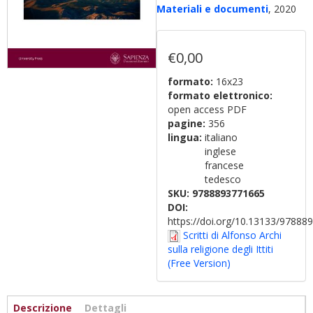
Materiali e documenti
, 2020
€0,00
formato:
16x23
formato elettronico:
open access PDF
pagine:
356
lingua:
italiano
inglese
francese
tedesco
SKU:
9788893771665
DOI:
https://doi.org/10.13133/9788
Scritti di Alfonso Archi
sulla religione degli Ittiti
(Free Version)
Informazioni
Descrizione
(active
Dettagli