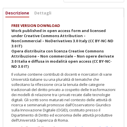
Informazioni
Descrizione
(active
Dettagli
tab)
FREE VERSION DOWNLOAD
Work published in open access form and licensed
under Creative Commons Attribution –
NonCommercial – NoDerivatives 3.0 Italy (CC BY-NC-ND
3.0 IT)
Opera distribuita con licenza Creative Commons
Attribuzione – Non commerciale – Non opere derivate
3.0 Italia e diffusa in modalità open access (CC BY-NC-
ND 3.0 IT)
Il volume contiene contributi di docenti e ricercatori di varie
Università italiane su una pluralità di tematiche che
sollecitano la riflessione circa la tenuta delle categorie
tradizionali del diritto privato a cospetto delle trasformazioni
dei modelli di relazione tra i privati recate dalle tecnologie
digitali. Gli scritti sono maturati nel contesto delle attività di
ricerca e seminariali promosse dall’Osservatorio Giuridico
sulla Innovazione Digitale (OGID), costituito presso il
Dipartimento di Diritto ed economia delle attività produttive
dell’Università Sapienza di Roma.