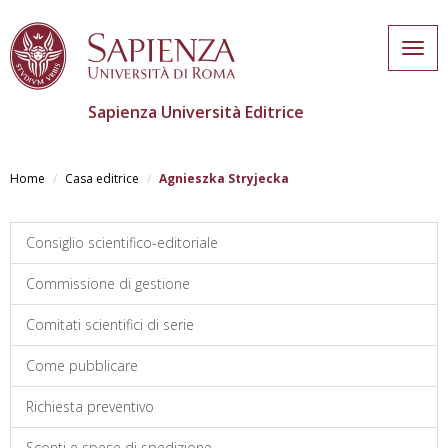
Togg
navig
Sapienza Università Editrice
Skip
to
Home
Casa editrice
Agnieszka Stryjecka
main
content
Consiglio scientifico-editoriale
Commissione di gestione
Comitati scientifici di serie
Come pubblicare
Richiesta preventivo
Sconti e spese di spedizione