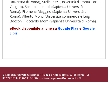
Università di Roma), Stella Iezzi (Università di Roma Tor
Vergata), Sandra Leonardi (Sapienza Università di
Roma), Filomena Maggino (Sapienza Università di
Roma), Alberto Monti (Università commerciale Luigi
Bocconi), Riccardo Morri (Sapienza Università di Roma).
eBook disponibile anche su
Google Play
e
Google
Libri
© Sapienza Università Editrice - Piazzale Aldo Moro 5, 00185 Roma - CF
80209930587 PI 02133771002 -
editrice.sapienza@uniroma1.it
(link
sends
e-
mail)