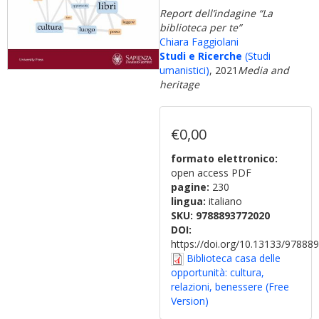
Report dell’indagine “La
biblioteca per te”
Chiara Faggiolani
Studi e Ricerche
(Studi
umanistici)
, 2021
Media and
heritage
€0,00
formato elettronico:
open access PDF
pagine:
230
lingua:
italiano
SKU:
9788893772020
DOI:
https://doi.org/10.13133/9788
Biblioteca casa delle
opportunità: cultura,
relazioni, benessere (Free
Version)