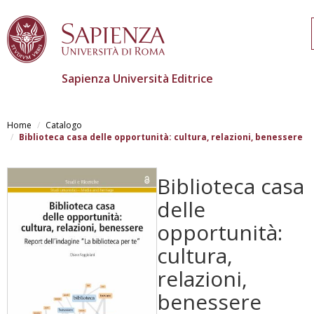
Sapienza Università Editrice
Skip
to
Home
Catalogo
main
Biblioteca casa delle opportunità: cultura, relazioni, benessere
content
Biblioteca casa
delle
opportunità:
cultura,
relazioni,
benessere