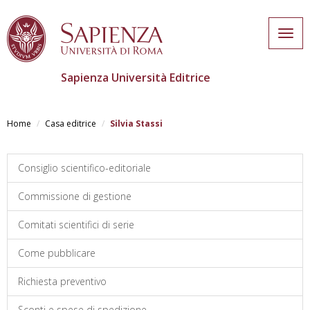
Togg
navig
Sapienza Università Editrice
Skip
to
Home
Casa editrice
Silvia Stassi
main
content
Consiglio scientifico-editoriale
Commissione di gestione
Comitati scientifici di serie
Come pubblicare
Richiesta preventivo
Sconti e spese di spedizione