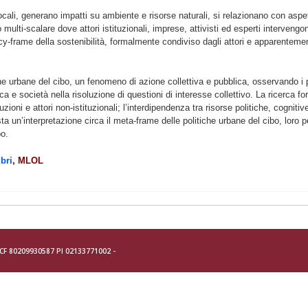
cali, generano impatti su ambiente e risorse naturali, si relazionano con aspett
ti-scalare dove attori istituzionali, imprese, attivisti ed esperti intervengon
olicy-frame della sostenibilità, formalmente condiviso dagli attori e apparentemen
e urbane del cibo, un fenomeno di azione collettiva e pubblica, osservando i p
tica e società nella risoluzione di questioni di interesse collettivo. La ricerca 
uzioni e attori non-istituzionali; l’interdipendenza tra risorse politiche, cognitiv
ta un’interpretazione circa il meta-frame delle politiche urbane del cibo, loro pe
bo.
bri
, MLOL
- CF 80209930587 PI 02133771002 -