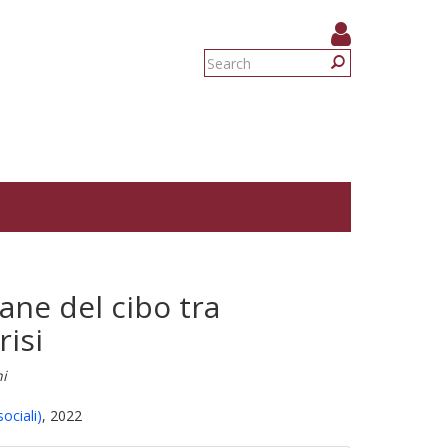
Search
form
Search
ane del cibo tra
risi
ni
ociali)
, 2022