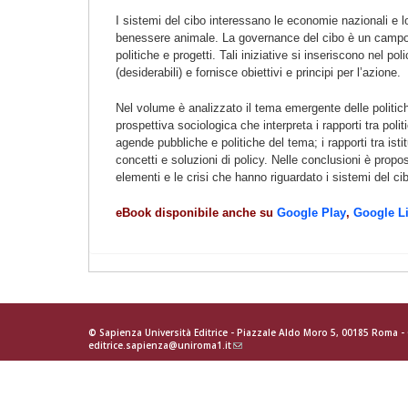
I sistemi del cibo interessano le economie nazionali e lo
benessere animale. La governance del cibo è un campo mul
politiche e progetti. Tali iniziative si inseriscono nel p
(desiderabili) e fornisce obiettivi e principi per l’azione.
Nel volume è analizzato il tema emergente delle politich
prospettiva sociologica che interpreta i rapporti tra poli
agende pubbliche e politiche del tema; i rapporti tra istit
concetti e soluzioni di policy. Nelle conclusioni è propos
elementi e le crisi che hanno riguardato i sistemi del ci
eBook disponibile anche su
Google Play
,
Google Li
© Sapienza Università Editrice - Piazzale Aldo Moro 5, 00185 Roma 
editrice.sapienza@uniroma1.it
(link
sends
e-
mail)