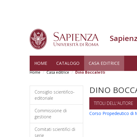
Sapienz
Skip
HOME
CATALOGO
CASA EDITRICE
to
Home
Casa editrice
Dino Boccaletti
main
content
DINO BOCCA
Consiglio scientifico-
editoriale
TITOLI DELL'AUTORE
Commissione di
Corso Propedeutico di
gestione
Comitati scientifici di
serie