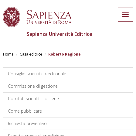
Togg
navig
Sapienza Università Editrice
Skip
to
Home
Casa editrice
Roberto Ragione
main
content
Consiglio scientifico-editoriale
Commissione di gestione
Comitati scientifici di serie
Come pubblicare
Richiesta preventivo
Sconti e spese di spedizione