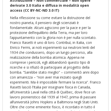
Attribuzione – Non commerciale – Non opere
derivate 3.0 Italia e diffusa in modalità open
access (CC BY-NC-ND 3.0 IT)
Nella riflessione su come evitare la distruzione del
nostro pianeta, il pensiero degli scienziati è
fondamentale. Alcuni agiscono per la pace e per la
protezione dell’equilibrio della Terra, ma per loro
l’appuntamento con la gloria non è per nulla scontato.
Franco Rasetti è uno di loro. Contribuì, in Italia, con
Enrico Fermi, ai noti esperimenti sui neutroni lenti del
1934 che condussero, dopo un lungo percorso, alla
realizzazione della bomba atomica. Appena ne
comprese i pericoli, egli abbandonò questo tipo di
ricerche e si rifiutò di partecipare al progetto della
bomba. “Sarebbe stato meglio” – commentò anni dopo
con amarezza – “non aver mai iniziato quegli
esperimenti. Ma è impossibile fermare la ricerca”. Franco
Rasetti lasciò l’Italia per insegnare fisica in Canada,
all’Università Laval nella città di Québec, dove fece un
lavoro pionieristico dal 1939 al 1947, prima di passare
all’università Johns Hopkins a Baltimora negli Stati Uniti.
Oltre che come eminente fisico, è ricordato in tutto il