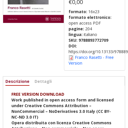
€0,00
formato:
16x23
formato elettronico:
open access PDF
pagine:
204
lingua:
italiano
SKU:
9788893772709
DOI:
https://doi.org/10.13133/9788
Franco Rasetti - Free
Version
Informazioni
Descrizione
(active
Dettagli
tab)
FREE VERSION DOWNLOAD
Work published in open access form and licensed
under Creative Commons Attribution –
NonCommercial – NoDerivatives 3.0 Italy (CC BY-
NC-ND 3.0 IT)
Opera distribuita con licenza Creative Commons