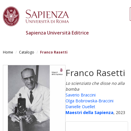
Sapienza Università Editrice
Skip
to
Home
Catalogo
Franco Rasetti
main
content
Franco Rasetti
Lo scienziato che disse no alla
bomba
Saverio Braccini
Olga Bobrowska-Braccini
Danielle Ouellet
Maestri della Sapienza
, 2023