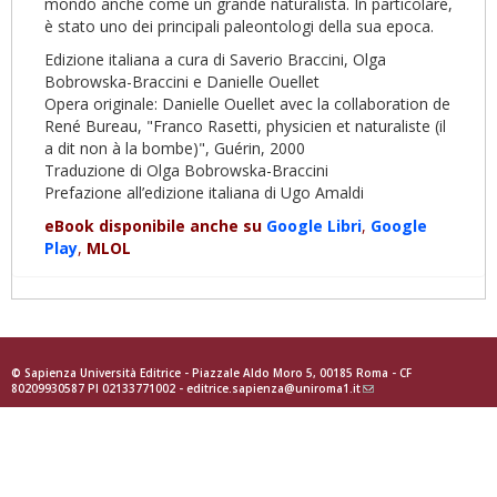
mondo anche come un grande naturalista. In particolare,
è stato uno dei principali paleontologi della sua epoca.
Edizione italiana a cura di Saverio Braccini, Olga
Bobrowska-Braccini e Danielle Ouellet
Opera originale: Danielle Ouellet avec la collaboration de
René Bureau, "Franco Rasetti, physicien et naturaliste (il
a dit non à la bombe)", Guérin, 2000
Traduzione di Olga Bobrowska-Braccini
Prefazione all’edizione italiana di Ugo Amaldi
eBook disponibile anche su
Google
Libri
,
Goog
le
Play
,
MLOL
© Sapienza Università Editrice - Piazzale Aldo Moro 5, 00185 Roma - CF
80209930587 PI 02133771002 -
editrice.sapienza@uniroma1.it
(link
sends
e-
mail)