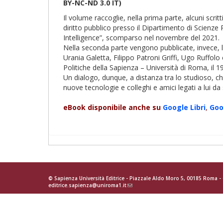
BY-NC-ND 3.0 IT)
Il volume raccoglie, nella prima parte, alcuni scri
diritto pubblico presso il Dipartimento di Scienze
Intelligence”, scomparso nel novembre del 2021.
Nella seconda parte vengono pubblicate, invece, le 
Urania Galetta, Filippo Patroni Griffi, Ugo Ruffol
Politiche della Sapienza – Università di Roma, il 19
Un dialogo, dunque, a distanza tra lo studioso, ch
nuove tecnologie e colleghi e amici legati a lui da
eBook disponibile anche su
Google
Libri
,
Go
© Sapienza Università Editrice - Piazzale Aldo Moro 5, 00185 Roma 
editrice.sapienza@uniroma1.it
(link
sends
e-
mail)