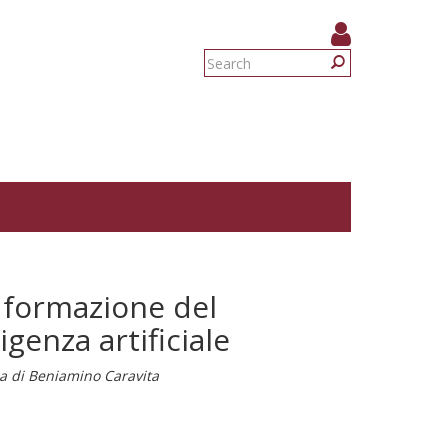
Search
form
Search
 formazione del
igenza artificiale
rca di Beniamino Caravita