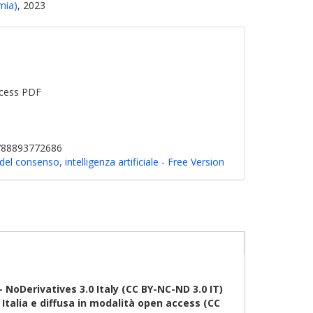
mia)
, 2023
cess PDF
9788893772686
l consenso, intelligenza artificiale - Free Version
oDerivatives 3.0 Italy (CC BY-NC-ND 3.0 IT)
talia e diffusa in modalità open access (CC