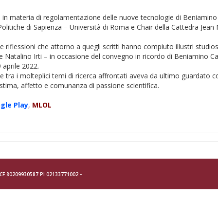
tti in materia di regolamentazione delle nuove tecnologie di Beniamino C
 Politiche di Sapienza – Università di Roma e Chair della Cattedra Jean
riflessioni che attorno a quegli scritti hanno compiuto illustri studio
o e Natalino Irti – in occasione del convegno in ricordo di Beniamino Ca
 aprile 2022.
e tra i molteplici temi di ricerca affrontati aveva da ultimo guardato c
 stima, affetto e comunanza di passione scientifica.
og
le Play
,
MLOL
- CF 80209930587 PI 02133771002 -