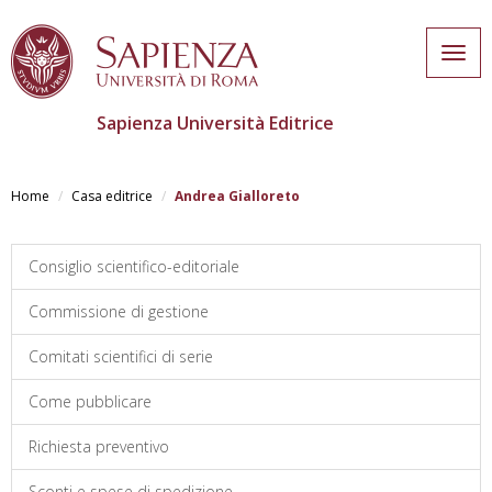
Togg
navig
Sapienza Università Editrice
Skip
to
Home
Casa editrice
Andrea Gialloreto
main
content
Consiglio scientifico-editoriale
Commissione di gestione
Comitati scientifici di serie
Come pubblicare
Richiesta preventivo
Sconti e spese di spedizione