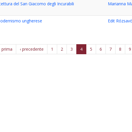
itettura del San Giacomo degli Incurabili
Marianna Ma
 modernismo ungherese
Edit Rózsavö
« prima
‹ precedente
1
2
3
4
5
6
7
8
9