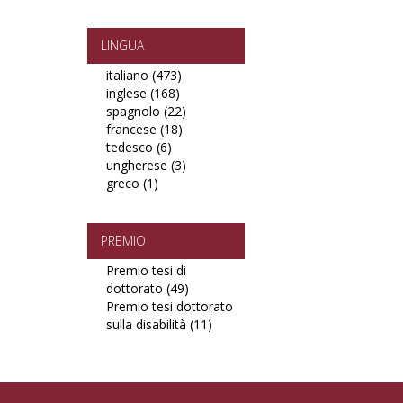
PDF
paid
PDF
filter
ePub
filter
or
LINGUA
Mobi
italiano (473)
Apply
filter
inglese (168)
Apply
italiano
spagnolo (22)
inglese
filter
Apply
francese (18)
filter
Apply
spagnolo
tedesco (6)
Apply
francese
filter
ungherese (3)
tedesco
filter
Apply
greco (1)
Apply
filter
ungherese
greco
filter
filter
PREMIO
Premio tesi di
dottorato (49)
Apply
Premio tesi dottorato
Premio
sulla disabilità (11)
tesi
Apply
di
Premio
dottorato
tesi
filter
dottorato
sulla