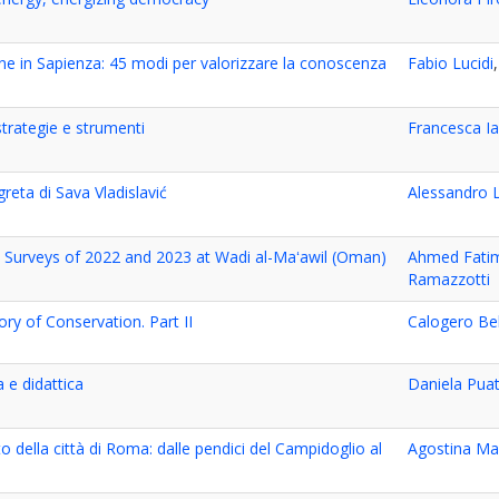
ne in Sapienza: 45 modi per valorizzare la conoscenza
Fabio Lucidi
 strategie e strumenti
Francesca I
reta di Sava Vladislavić
Alessandro 
 Surveys of 2022 and 2023 at Wadi al-Maʻawil (Oman)
Ahmed Fati
Ramazzotti
ry of Conservation. Part II
Calogero Be
a e didattica
Daniela Pua
 della città di Roma: dalle pendici del Campidoglio al
Agostina Ma