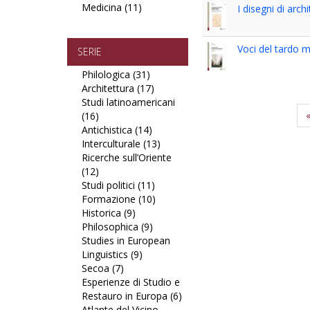
Medicina (11)
filter
Apply
Politica,
Scienze
I disegni di arch
Medicina
Economia
sociali
filter
filter
filter
Voci del tardo
SERIE
Philologica (31)
Apply
Architettura (17)
Philologica
Apply
Studi latinoamericani
filter
Architettura
(16)
Apply
filter
Antichistica (14)
Studi
Apply
Interculturale (13)
latinoamericani
Antichistica
Apply
Ricerche sull’Oriente
filter
filter
Interculturale
(12)
Apply
filter
Studi politici (11)
Ricerche
Apply
Formazione (10)
sull’Oriente
Studi
Apply
Historica (9)
filter
Apply
politici
Formazione
Philosophica (9)
Historica
Apply
filter
filter
Studies in European
filter
Philosophica
Linguistics (9)
Apply
filter
Secoa (7)
Apply
Studies
Esperienze di Studio e
Secoa
in
Restauro in Europa (6)
filter
European
Apply
Atlante del Vicino
Linguistics
Esperienze