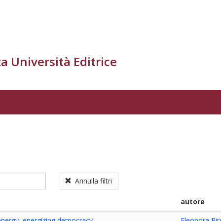
a Università Editrice
Annulla filtri
autore
nergy, energizing democracy
Eleonora Pir