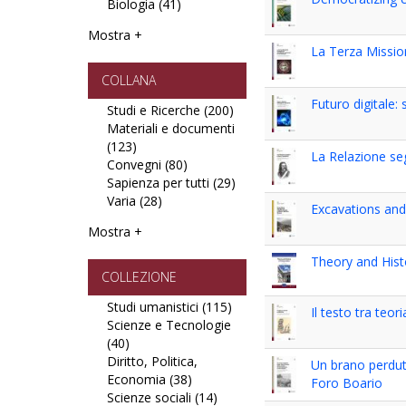
Biologia (41)
e
Apply
Giurisprudenza
Statistica
Biologia
filter
Mostra +
filter
filter
La Terza Missio
COLLANA
Futuro digitale:
Studi e Ricerche (200)
Apply
Materiali e documenti
Studi
(123)
Apply
e
La Relazione seg
Convegni (80)
Materiali
Apply
Ricerche
Sapienza per tutti (29)
e
Convegni
filter
Apply
Varia (28)
documenti
Apply
filter
Sapienza
Excavations and
filter
Varia
per
Mostra +
filter
tutti
filter
Theory and Histo
COLLEZIONE
Studi umanistici (115)
Apply
Il testo tra teori
Scienze e Tecnologie
Studi
(40)
Apply
umanistici
Diritto, Politica,
Scienze
filter
Un brano perduto
Economia (38)
e
Apply
Foro Boario
Scienze sociali (14)
Tecnologie
Diritto,
Apply