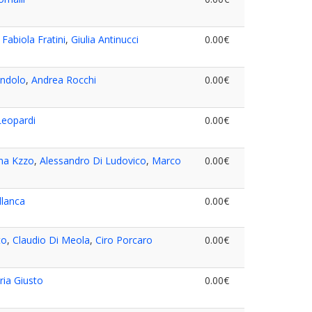
,
Fabiola Fratini
,
Giulia Antinucci
0.00€
andolo
,
Andrea Rocchi
0.00€
Leopardi
0.00€
ma Kzzo
,
Alessandro Di Ludovico
,
Marco
0.00€
llanca
0.00€
to
,
Claudio Di Meola
,
Ciro Porcaro
0.00€
ria Giusto
0.00€