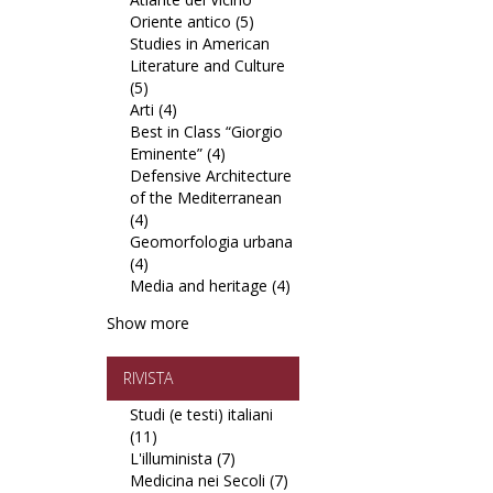
Oriente antico (5)
filter
Apply
di
Studies in American
Atlante
Studio
Literature and Culture
del
e
(5)
Apply
Vicino
Restauro
Arti (4)
Studies
Apply
Oriente
in
Best in Class “Giorgio
in
Arti
antico
Europa
Eminente” (4)
American
filter
Apply
filter
filter
Defensive Architecture
Literature
Best
of the Mediterranean
and
in
(4)
Culture
Apply
Class
Geomorfologia urbana
filter
Defensive
“Giorgio
(4)
Architecture
Apply
Eminente”
Media and heritage (4)
of
Geomorfologia
filter
Apply
the
urbana
Media
Show more
Mediterranean
filter
and
filter
heritage
filter
RIVISTA
Studi (e testi) italiani
(11)
Apply
L'illuminista (7)
Studi
Apply
Medicina nei Secoli (7)
(e
L'illuminista
Apply