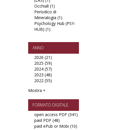
(LAS) (1)
Apply
earth
società
Occhialì (1)
Lucius
Apply
sciences
tradizione
Periodico di
Annaeus
Occhialì
(JMES)
sviluppo
Mineralogia (1)
Seneca
filter
Apply
filter
filter
Psychology Hub (PSY-
(LAS)
Periodico
HUB) (1)
filter
Apply
di
Psychology
Mineralogia
Hub
filter
(PSY-
ANNO
HUB)
2026 (21)
Apply
filter
2025 (59)
2026
Apply
2024 (57)
filter
2025
Apply
2023 (48)
filter
2024
Apply
2022 (55)
filter
2023
Apply
filter
2022
Mostra +
filter
FORMATO DIGITALE
open access PDF (341)
Apply
paid PDF (48)
Apply
open
paid ePub or Mobi (10)
paid
Apply
access