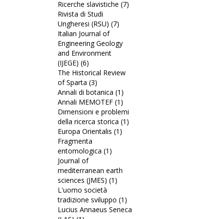
Ricerche slavistiche (7)
testi)
filter
Medicina
Apply
Rivista di Studi
italiani
nei
Ricerche
Ungheresi (RSU) (7)
filter
Apply
Secoli
slavistiche
Italian Journal of
Rivista
filter
filter
Engineering Geology
di
and Environment
Studi
(IJEGE) (6)
Apply
Ungheresi
The Historical Review
Italian
(RSU)
of Sparta (3)
Journal
Apply
filter
Annali di botanica (1)
of
The
Apply
Annali MEMOTEF (1)
Engineering
Historical
Apply
Annali
Dimensioni e problemi
Geology
Review
Annali
di
della ricerca storica (1)
and
of
MEMOTEF
botanica
Apply
Europa Orientalis (1)
Environment
Sparta
Apply
filter
filter
Dimensioni
Fragmenta
(IJEGE)
filter
Europa
e
entomologica (1)
filter
Apply
Orientalis
problemi
Journal of
Fragmenta
filter
della
mediterranean earth
entomologica
ricerca
sciences (JMES) (1)
filter
Apply
storica
L'uomo società
Journal
filter
tradizione sviluppo (1)
of
Apply
Lucius Annaeus Seneca
mediterranean
L'uomo