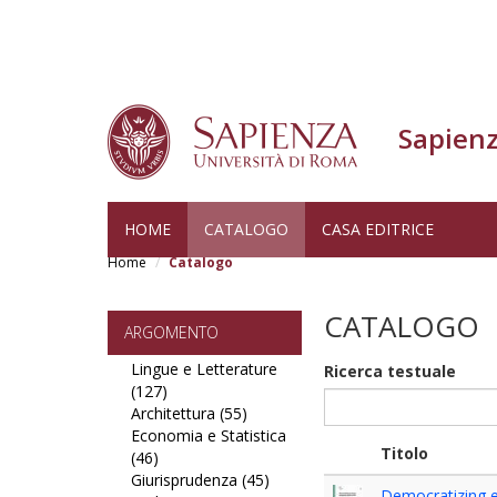
Sapienz
Salta
HOME
CATALOGO
CASA EDITRICE
al
Home
Catalogo
contenuto
principale
CATALOGO
ARGOMENTO
Lingue e Letterature
Ricerca testuale
(127)
Apply
Architettura (55)
Lingue
Apply
Economia e Statistica
e
Architettura
Titolo
(46)
Apply
Letterature
filter
Giurisprudenza (45)
Economia
filter
Apply
Democratizing e