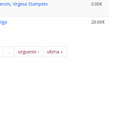
ncini
,
Virginia Stampete
0.00€
lgyi
20.00€
…
seguente ›
ultima »