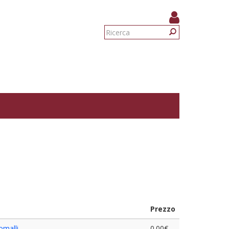
Form
di
Ricerca
ricerca
Prezzo
omalli
0.00€