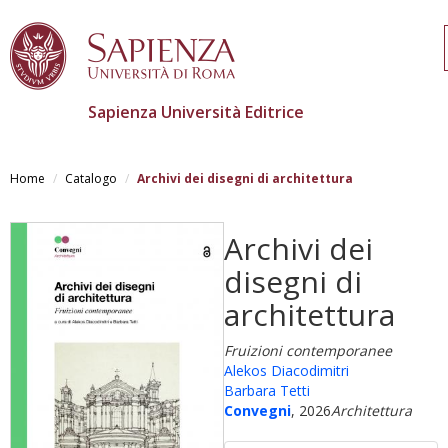
Sapienza Università Editrice
Salta
al
Home
Catalogo
Archivi dei disegni di architettura
contenuto
principale
Archivi dei
disegni di
architettura
Fruizioni contemporanee
Alekos Diacodimitri
Barbara Tetti
Convegni
, 2026
Architettura