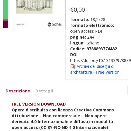
€0,00
formato:
18,5x28
formato elettronico:
open access PDF
pagine:
244
lingua:
italiano
Codice:
9788893774482
DOI:
https://doi.org/10.13133/9788
Archivi dei disegni di
architettura - Free Version
Informazioni
Descrizione
(scheda
Dettagli
attiva)
FREE VERSION DOWNLOAD
Opera distribuita con licenza Creative Commons
Attribuzione – Non commerciale – Non opere
derivate 4.0
Internazionale
e diffusa in modalità
open access (CC BY-NC-ND 4.0
Internazionale
)