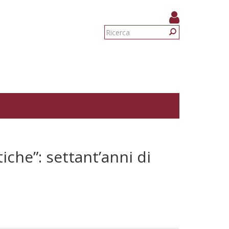
Form
di
Ricerca
ricerca
tiche”: settant’anni di