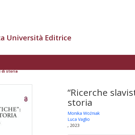
a Università Editrice
 di storia
“Ricerche slavis
storia
Monika Woźniak
Luca Vaglio
, 2023