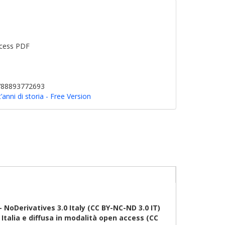
cess PDF
9788893772693
t’anni di storia - Free Version
oDerivatives 3.0 Italy (CC BY-NC-ND 3.0 IT)
talia e diffusa in modalità open access (CC