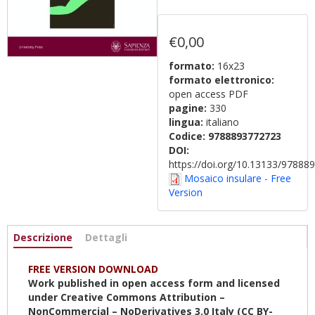
€0,00
formato:
16x23
formato elettronico:
open access PDF
pagine:
330
lingua:
italiano
Codice:
9788893772723
DOI:
https://doi.org/10.13133/9788
Mosaico insulare - Free
Version
Informazioni
Descrizione
(scheda
Dettagli
attiva)
FREE VERSION DOWNLOAD
Work published in open access form and licensed
under Creative Commons Attribution –
NonCommercial – NoDerivatives 3.0 Italy (CC BY-