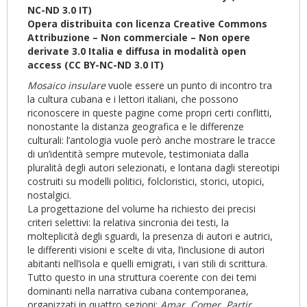
NC-ND 3.0 IT)
Opera distribuita con licenza Creative Commons
Attribuzione – Non commerciale – Non opere
derivate 3.0 Italia e diffusa in modalità open
access (CC BY-NC-ND 3.0 IT)
Mosaico insulare
vuole essere un punto di incontro tra
la cultura cubana e i lettori italiani, che possono
riconoscere in queste pagine come propri certi conflitti,
nonostante la distanza geografica e le differenze
culturali: l’antologia vuole però anche mostrare le tracce
di un’identità sempre mutevole, testimoniata dalla
pluralità degli autori selezionati, e lontana dagli stereotipi
costruiti su modelli politici, folcloristici, storici, utopici,
nostalgici.
La progettazione del volume ha richiesto dei precisi
criteri selettivi: la relativa sincronia dei testi, la
molteplicità degli sguardi, la presenza di autori e autrici,
le differenti visioni e scelte di vita, l’inclusione di autori
abitanti nell’isola e quelli emigrati, i vari stili di scrittura.
Tutto questo in una struttura coerente con dei temi
dominanti nella narrativa cubana contemporanea,
organizzati in quattro sezioni:
Amar
,
Comer
,
Partir
,