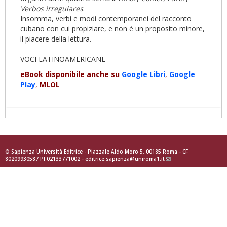
Verbos irregulares
.
Insomma, verbi e modi contemporanei del racconto
cubano con cui propiziare, e non è un proposito minore,
il piacere della lettura.
VOCI LATINOAMERICANE
eBook disponibile anche su
Google
Libri
,
Goog
le
Play
,
MLOL
© Sapienza Università Editrice - Piazzale Aldo Moro 5, 00185 Roma - CF
80209930587 PI 02133771002 -
editrice.sapienza@uniroma1.it
(link
sends
e-
mail)