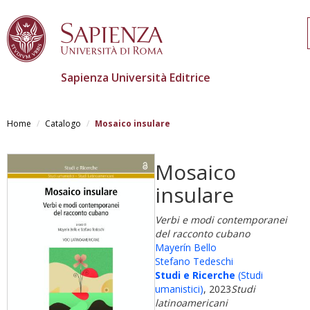
Sapienza Università Editrice
Salta
al
Home
Catalogo
Mosaico insulare
contenuto
principale
Mosaico
insulare
Verbi e modi contemporanei
del racconto cubano
Mayerín Bello
Stefano Tedeschi
Studi e Ricerche
(Studi
umanistici)
, 2023
Studi
latinoamericani