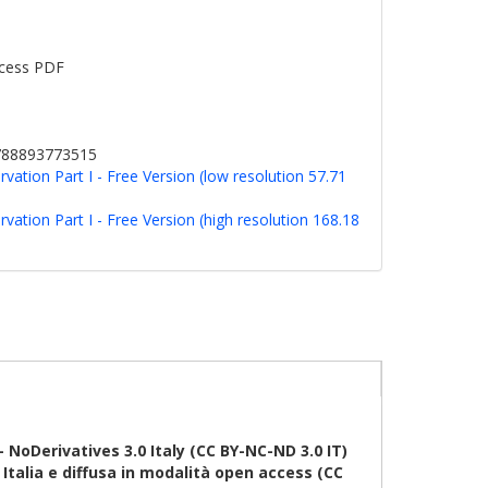
cess PDF
9788893773515
vation Part I - Free Version (low resolution 57.71
vation Part I - Free Version (high resolution 168.18
oDerivatives 3.0 Italy (CC BY-NC-ND 3.0 IT)
talia e diffusa in modalità open access (CC