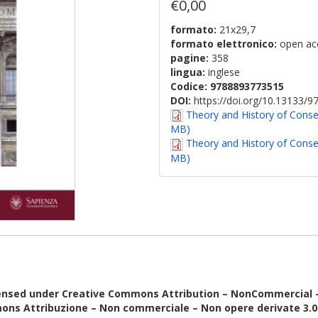
€0,00
formato:
21x29,7
formato elettronico:
open ac
pagine:
358
lingua:
inglese
Codice:
9788893773515
DOI:
https://doi.org/10.13133/
Theory and History of Conser
MB)
Theory and History of Conser
MB)
ensed under Creative Commons Attribution – NonCommercial – N
ons Attribuzione – Non commerciale – Non opere derivate 3.0 I