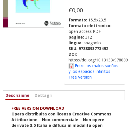
€0,00
formato:
15,5x23,5
formato elettronico:
open access PDF
pagine:
312
lingua:
spagnolo
SKU:
9788893773492
DOI:
https://doi.org/10.13133/9788
Entre los malos sueños
y los espacios infinitos -
Free Version
Informazioni
Descrizione
(active
Dettagli
tab)
FREE VERSION DOWNLOAD
Opera distribuita con licenza Creative Commons
Attribuzione – Non commerciale – Non opere
derivate 3.0 Italia e diffusa in modalità open