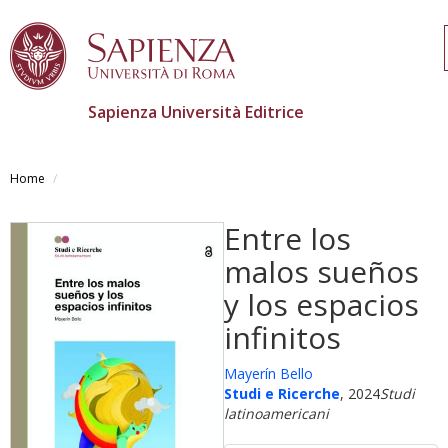
Sapienza Università Editrice
Skip
to
Home
main
content
Entre los
malos sueños
y los espacios
infinitos
Mayerín Bello
Studi e Ricerche
, 2024
Studi
latinoamericani