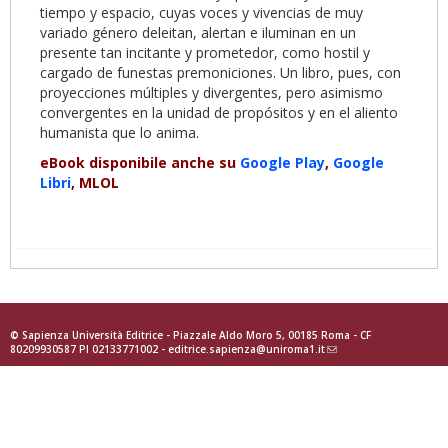
tiempo y espacio, cuyas voces y vivencias de muy
variado género deleitan, alertan e iluminan en un
presente tan incitante y prometedor, como hostil y
cargado de funestas premoniciones. Un libro, pues, con
proyecciones múltiples y divergentes, pero asimismo
convergentes en la unidad de propósitos y en el aliento
humanista que lo anima.
eBook disponibile anche su
Google Play
,
Google
Libri
, MLOL
© Sapienza Università Editrice - Piazzale Aldo Moro 5, 00185 Roma - CF
80209930587 PI 02133771002 -
editrice.sapienza@uniroma1.it
(link
sends
e-
mail)