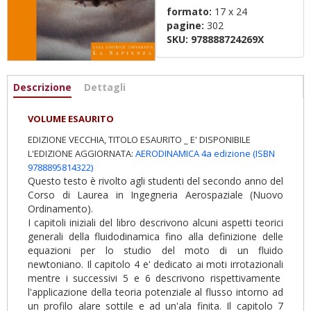
formato:
17 x 24
pagine:
302
SKU:
978888724269X
Informazioni
Descrizione
(active
Dettagli
tab)
VOLUME ESAURITO
EDIZIONE VECCHIA, TITOLO ESAURITO _ E' DISPONIBILE
L'EDIZIONE AGGIORNATA:
AERODINAMICA 4a edizione (ISBN
9788895814322)
Questo testo è rivolto agli studenti del secondo anno del
Corso di Laurea in Ingegneria Aerospaziale (Nuovo
Ordinamento).
I capitoli iniziali del libro descrivono alcuni aspetti teorici
generali della fluidodinamica fino alla definizione delle
equazioni per lo studio del moto di un fluido
newtoniano. Il capitolo 4 e' dedicato ai moti irrotazionali
mentre i successivi 5 e 6 descrivono rispettivamente
l'applicazione della teoria potenziale al flusso intorno ad
un profilo alare sottile e ad un'ala finita. Il capitolo 7