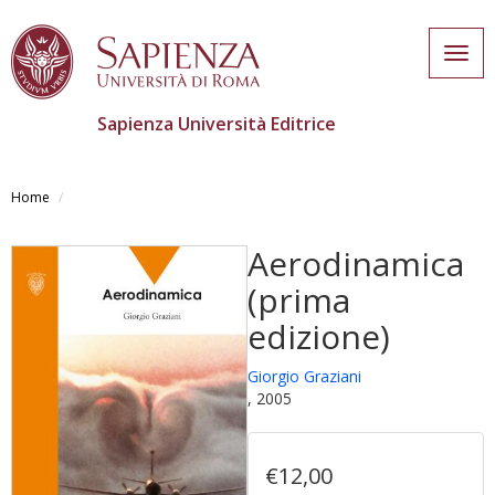
Togg
navig
Sapienza Università Editrice
Skip
to
Home
main
content
Aerodinamica
(prima
edizione)
Giorgio Graziani
, 2005
€12,00