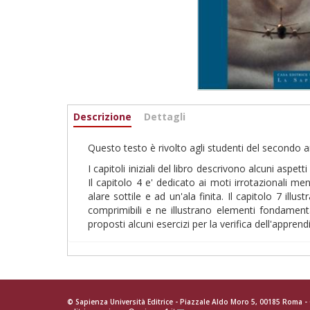
Informazioni
Descrizione
(active
Dettagli
tab)
Questo testo è rivolto agli studenti del secondo
I capitoli iniziali del libro descrivono alcuni aspe
Il capitolo 4 e' dedicato ai moti irrotazionali me
alare sottile e ad un'ala finita. Il capitolo 7 illus
comprimibili e ne illustrano elementi fondamental
proposti alcuni esercizi per la verifica dell'appren
© Sapienza Università Editrice - Piazzale Aldo Moro 5, 00185 Roma 