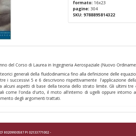
formato:
16x23
pagine:
304
SKU:
9788895814322
 anno del Corso di Laurea in Ingegneria Aerospaziale (Nuovo Ordiname
tti teorici generali della fluidodinamica fino alla definizione delle equa
ntre i successivi 5 e 6 descrivono rispettivamente l'applicazione dell
tra alcuni aspetti di base della teoria dello strato limite. Gli ultimi tr
i come l'onda d'urto, il moto all'interno di ugelli oppure intorno a 
dimento degli argomenti trattati.
- CF 80209930587 PI 02133771002 -