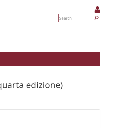
Search
form
Search
uarta edizione)