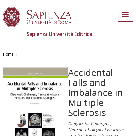
Togg
navig
Sapienza Università Editrice
Skip
to
Home
main
content
Accidental
Falls and
Imbalance in
Multiple
Sclerosis
Diagnostic Callenges,
Neuropathological Features
and treatment Strategies