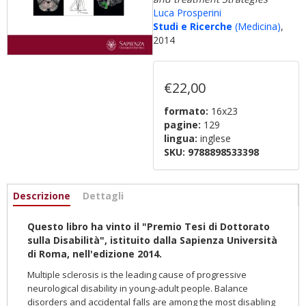
Luca Prosperini
Studi e Ricerche
(Medicina)
,
2014
€22,00
formato:
16x23
pagine:
129
lingua:
inglese
SKU:
9788898533398
Informazioni
Descrizione
(active
Dettagli
tab)
Questo libro ha vinto il "Premio Tesi di Dottorato
sulla Disabilità", istituito dalla Sapienza Università
di Roma, nell'edizione 2014.
Multiple sclerosis is the leading cause of progressive
neurological disability in young-adult people. Balance
disorders and accidental falls are among the most disabling