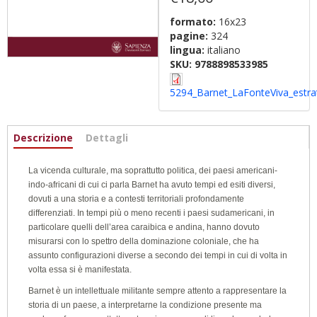
formato:
16x23
pagine:
324
lingua:
italiano
SKU:
9788898533985
5294_Barnet_LaFonteViva_estra
Informazioni
Descrizione
(active
Dettagli
tab)
La vicenda culturale, ma soprattutto politica, dei paesi americani-
indo-africani di cui ci parla Barnet ha avuto tempi ed esiti diversi,
dovuti a una storia e a contesti territoriali profondamente
differenziati. In tempi più o meno recenti i paesi sudamericani, in
particolare quelli dell’area caraibica e andina, hanno dovuto
misurarsi con lo spettro della dominazione coloniale, che ha
assunto configurazioni diverse a secondo dei tempi in cui di volta in
volta essa si è manifestata.
Barnet è un intellettuale militante sempre attento a rappresentare la
storia di un paese, a interpretarne la condizione presente ma