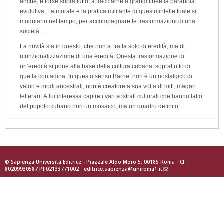
anche, e forse soprattutto, a tracciarne a grandi linee la parabola
evolutiva. La morale e la pratica militante di questo intellettuale si
modulano nel tempo, per accompagnare le trasformazioni di una
società.
La novità sta in questo: che non si tratta solo di eredità, ma di
rifunzionalizzazione di una eredità. Questa trasformazione di
un’eredità si pone alla base della cultura cubana, soprattutto di
quella contadina. In questo senso Barnet non è un nostalgico di
valori e modi ancestrali, non è creatore a sua volta di miti, magari
letterari. A lui interessa capire i vari sostrati culturali che hanno fatto
del popolo cubano non un mosaico, ma un quadro definito.
© Sapienza Università Editrice - Piazzale Aldo Moro 5, 00185 Roma - CF
80209930587 PI 02133771002 -
editrice.sapienza@uniroma1.it
(link
sends
e-
mail)