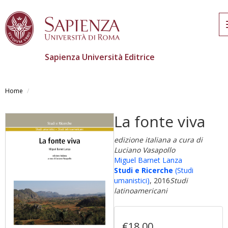
Sapienza Università Editrice
Skip
to
Home
main
content
La fonte viva
edizione italiana a cura di
Luciano Vasapollo
Miguel Barnet Lanza
Studi e Ricerche
(Studi
umanistici)
, 2016
Studi
latinoamericani
€18,00