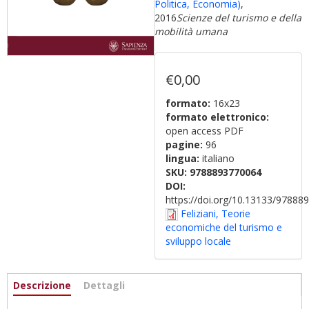
Politica, Economia)
,
2016
Scienze del turismo e della
mobilità umana
€0,00
formato:
16x23
formato elettronico:
open access PDF
pagine:
96
lingua:
italiano
SKU:
9788893770064
DOI:
https://doi.org/10.13133/9788
Feliziani, Teorie
economiche del turismo e
sviluppo locale
Informazioni
Descrizione
(active
Dettagli
tab)