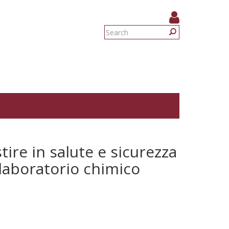
Search
form
Search
ire in salute e sicurezza
n laboratorio chimico