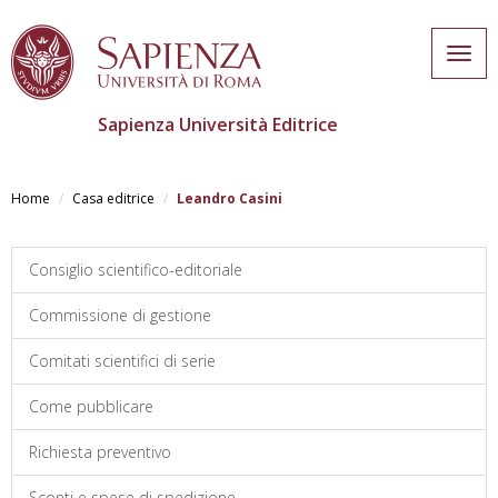
Togg
navig
Sapienza Università Editrice
Skip
to
Home
Casa editrice
Leandro Casini
main
content
Consiglio scientifico-editoriale
Commissione di gestione
Comitati scientifici di serie
Come pubblicare
Richiesta preventivo
Sconti e spese di spedizione