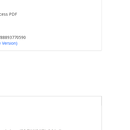
cess PDF
9788893770590
e Version)