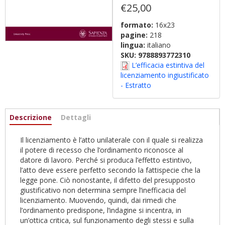
€25,00
formato:
16x23
pagine:
218
lingua:
italiano
SKU:
9788893772310
L’efficacia estintiva del
licenziamento ingiustificato
- Estratto
Informazioni
Descrizione
(active
Dettagli
tab)
Il licenziamento è l’atto unilaterale con il quale si realizza
il potere di recesso che l’ordinamento riconosce al
datore di lavoro. Perché si produca l’effetto estintivo,
l’atto deve essere perfetto secondo la fattispecie che la
legge pone. Ciò nonostante, il difetto del presupposto
giustificativo non determina sempre l’inefficacia del
licenziamento. Muovendo, quindi, dai rimedi che
l’ordinamento predispone, l’indagine si incentra, in
un’ottica critica, sul funzionamento degli stessi e sulla