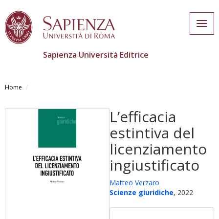
Togg
navig
Sapienza Università Editrice
Skip
to
Home
main
content
L’efficacia
estintiva del
licenziamento
ingiustificato
Matteo Verzaro
Scienze giuridiche
, 2022