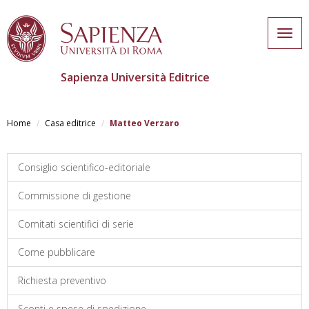
Togg
navig
Sapienza Università Editrice
Skip
to
Home
Casa editrice
Matteo Verzaro
main
content
Consiglio scientifico-editoriale
Commissione di gestione
Comitati scientifici di serie
Come pubblicare
Richiesta preventivo
Sconti e spese di spedizione