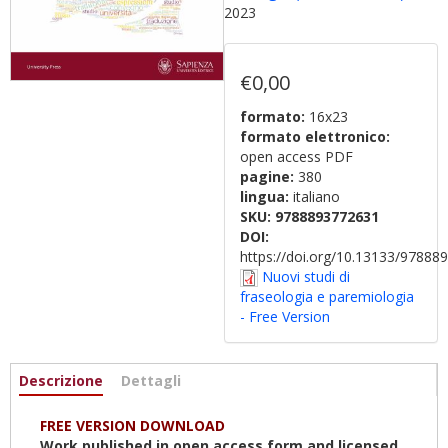
2023
€0,00
formato:
16x23
formato elettronico:
open access PDF
pagine:
380
lingua:
italiano
SKU:
9788893772631
DOI:
https://doi.org/10.13133/9788
Nuovi studi di
fraseologia e paremiologia
- Free Version
Informazioni
Descrizione
(active
Dettagli
tab)
FREE VERSION DOWNLOAD
Work published in open access form and licensed