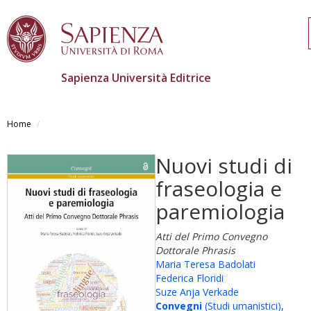
Sapienza Università Editrice
Skip
to
Home
main
content
Nuovi studi di
fraseologia e
paremiologia
Atti del Primo Convegno
Dottorale Phrasis
Maria Teresa Badolati
Federica Floridi
Suze Anja Verkade
Convegni
(Studi umanistici)
,