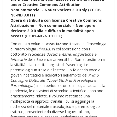
under Creative Commons Attribution –
NonCommercial – NoDerivatives 3.0 Italy (CC BY-
NC-ND 3.0 IT)
Opera distribuita con licenza Creative Commons
Attribuzione – Non commerciale – Non opere
derivate 3.0 Italia e diffusa in modalità open
access (CC BY-NC-ND 3.0 IT)
Con questo volume l’Associazione Italiana di Fraseologia
e Paremiologia
Phrasis
, in collaborazione con il
dottorato in
Scienze documentarie, linguistiche e
letterarie
della Sapienza Università di Roma, testimonia
la vitalità e la crescita degli studi fraseologici e
paremiologici in Italia e all’estero. Lo fa dando voce a
giovani ricercatrici e ricercatori nell’ambito del
Primo
Convegno Dottorale “Nuovi Studi di Fraseologia e
Paremiologia”
, in un periodo storico in cui, a causa della
pandemia, le occasioni di scambio scientifico appaiono
drasticamente ridotte. Il volume restituisce una
molteplicità di approcci d’analisi, cui si aggiunge la
ricchezza del materiale fraseologico e paremiologico
trattato, proveniente da diverse lingue: italiano,
francese, spagnolo, tedesco, nederlandese, inglese,