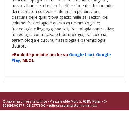
russo, albanese, ebraico. La riflessione dei dottorandi e
dei ricercatori coinvolti si declina in più direzioni,
ciascuna delle quali trova spazio nelle sei sezioni del
volume: fraseologia e questioni terminologiche;
fraseologia e linguaggi speciali; fraseologia contrastiva;
fraseologia contrastiva e traduttologia; fraseologia,
paremiologia e cultura; fraseologia e paremiologia
d’autore.
eBook disponibile anche su
Google
Libri
,
Goog
le
Play
,
MLOL
© Sapienza Università Editrice - Piazzale Aldo Moro 5, 00185 Roma - CF
80209930587 PI 02133771002 -
editrice.sapienza@uniroma1.it
(link
sends
e-
mail)