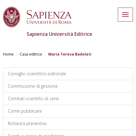
Togg
navig
Sapienza Università Editrice
Skip
to
Home
Casa editrice
Maria Teresa Badolati
main
content
Consiglio scientifico-editoriale
Commissione di gestione
Comitati scientifici di serie
Come pubblicare
Richiesta preventivo
Sconti e spese di spedizione