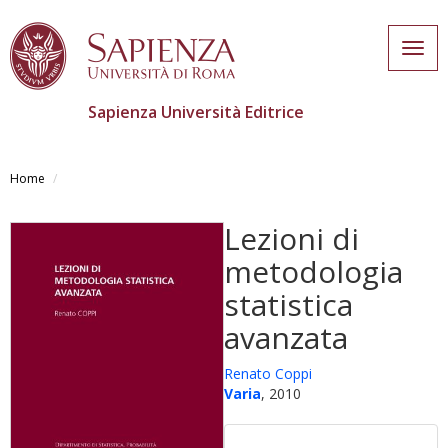
Togg
navig
Sapienza Università Editrice
Skip
to
Home
main
content
Lezioni di
metodologia
statistica
avanzata
Renato Coppi
Varia
, 2010