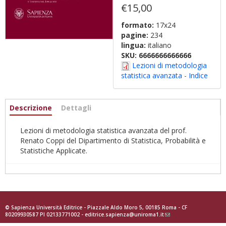
€15,00
formato:
17x24
pagine:
234
lingua:
italiano
SKU:
6666666666666
Lezioni di metodologia
statistica avanzata - Indice
Informazioni
Descrizione
(active
Dettagli
tab)
Lezioni di metodologia statistica avanzata del prof.
Renato Coppi del Dipartimento di Statistica, Probabilità e
Statistiche Applicate.
© Sapienza Università Editrice - Piazzale Aldo Moro 5, 00185 Roma - CF
80209930587 PI 02133771002 -
editrice.sapienza@uniroma1.it
(link
sends