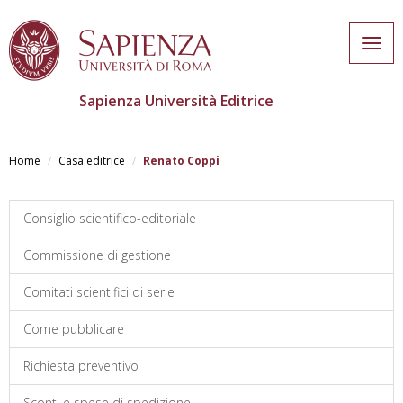
Togg
navig
Sapienza Università Editrice
Skip
to
Home
Casa editrice
Renato Coppi
main
content
Consiglio scientifico-editoriale
Commissione di gestione
Comitati scientifici di serie
Come pubblicare
Richiesta preventivo
Sconti e spese di spedizione