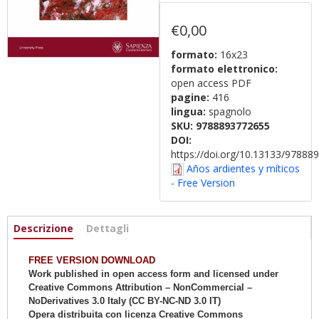
€0,00
formato:
16x23
formato elettronico:
open access PDF
pagine:
416
lingua:
spagnolo
SKU:
9788893772655
DOI:
https://doi.org/10.13133/9788
Años ardientes y míticos
- Free Version
Informazioni
Descrizione
(active
Dettagli
tab)
FREE VERSION DOWNLOAD
Work published in open access form and licensed under
Creative Commons Attribution – NonCommercial –
NoDerivatives 3.0 Italy (CC BY-NC-ND 3.0 IT)
Opera distribuita con licenza Creative Commons