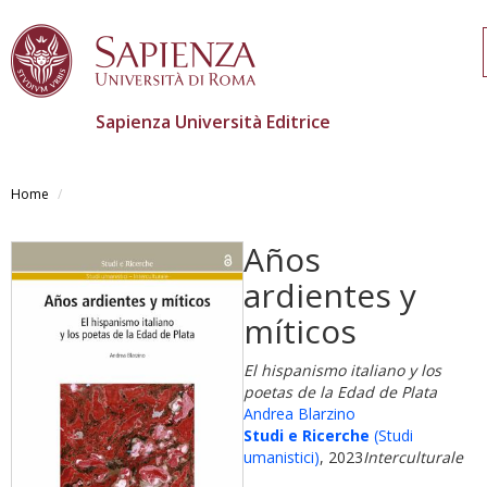
Sapienza Università Editrice
Skip
to
Home
main
content
Años
ardientes y
míticos
El hispanismo italiano y los
poetas de la Edad de Plata
Andrea Blarzino
Studi e Ricerche
(Studi
umanistici)
, 2023
Interculturale