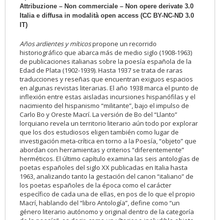
Attribuzione – Non commerciale – Non opere derivate 3.0
Italia e diffusa in modalità open access (CC BY-NC-ND 3.0
IT)
Años ardientes y míticos
propone un recorrido
historiográfico que abarca más de medio siglo (1908-1963)
de publicaciones italianas sobre la poesía española de la
Edad de Plata (1902-1939). Hasta 1937 se trata de raras
traducciones y reseñas que encuentran exiguos espacios
en algunas revistas literarias. El año 1938 marca el punto de
inflexión entre estas aisladas incursiones hispanófilas y el
nacimiento del hispanismo “militante”, bajo el impulso de
Carlo Bo y Oreste Macrí. La versión de Bo del “Llanto”
lorquiano revela un territorio literario aún todo por explorar
que los dos estudiosos eligen también como lugar de
investigación meta-crítica en torno a la Poesía, “objeto” que
abordan con herramientas y criterios “diferentemente”
herméticos. El último capítulo examina las seis antologías de
poetas españoles del siglo XX publicadas en Italia hasta
1963, analizando tanto la gestación del canon “italiano” de
los poetas españoles de la época como el carácter
específico de cada una de ellas, en pos de lo que el propio
Macrí, hablando del “libro Antología”, define como “un
género literario autónomo y original dentro de la categoría