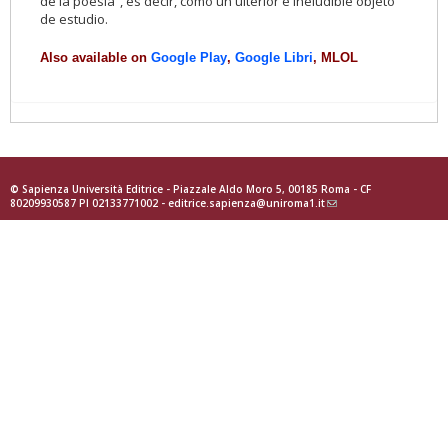
de la poesía”, es decir, como un ulterior e ineludible objeto
de estudio.
Also available on
Google Play
,
Google Libri
, MLOL
© Sapienza Università Editrice - Piazzale Aldo Moro 5, 00185 Roma - CF
80209930587 PI 02133771002 -
editrice.sapienza@uniroma1.it
(link
sends
e-
mail)