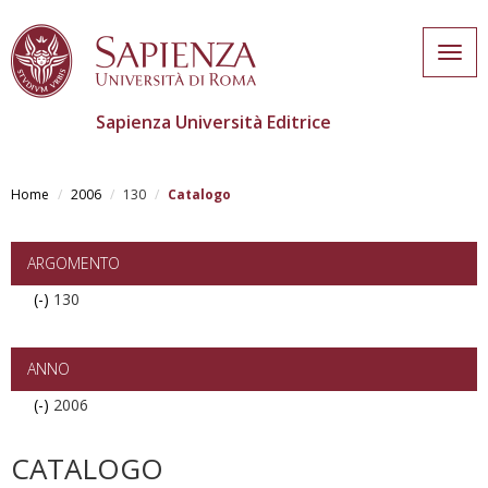
Togg
navig
Sapienza Università Editrice
Skip
to
Home
2006
130
Catalogo
main
content
ARGOMENTO
(-)
Remove
130
130
filter
ANNO
(-)
Remove
2006
2006
filter
CATALOGO