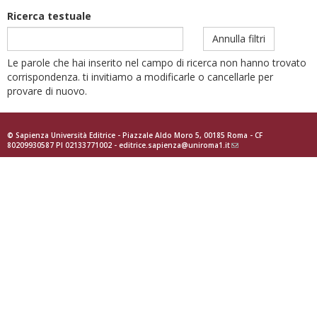
Ricerca testuale
Annulla filtri
Le parole che hai inserito nel campo di ricerca non hanno trovato
corrispondenza. ti invitiamo a modificarle o cancellarle per
provare di nuovo.
© Sapienza Università Editrice - Piazzale Aldo Moro 5, 00185 Roma - CF
80209930587 PI 02133771002 -
editrice.sapienza@uniroma1.it
(link
sends
e-
mail)