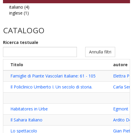
italiano (4)
Apply
inglese (1)
Apply
italiano
inglese
filter
filter
CATALOGO
Ricerca testuale
Annulla filtri
Titolo
autore
Famiglie di Piante Vascolari Italiane: 61 - 105
Elettra P
Il Policlinico Umberto I. Un secolo di storia.
Carla Sera
Habitatores in Urbe
Egmont L
Il Sahara Italiano
Ardito De
Lo spettacolo
Gian Pietr