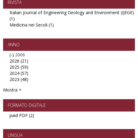
proposte
RIVISTA
filter
Italian Journal of Engineering Geology and Environment (IJEGE)
(1)
Apply
Medicina nei Secoli (1)
Italian
Apply
Journal
Medicina
of
nei
Engineering
Secoli
ANNO
Geology
filter
(-)
Remove
2006
and
2026 (21)
2006
Apply
Environment
2025 (59)
filter
2026
Apply
(IJEGE)
2024 (57)
filter
2025
Apply
filter
2023 (48)
filter
2024
Apply
filter
2023
Mostra +
filter
FORMATO DIGITALE
paid PDF (2)
Apply
paid
PDF
filter
LINGUA