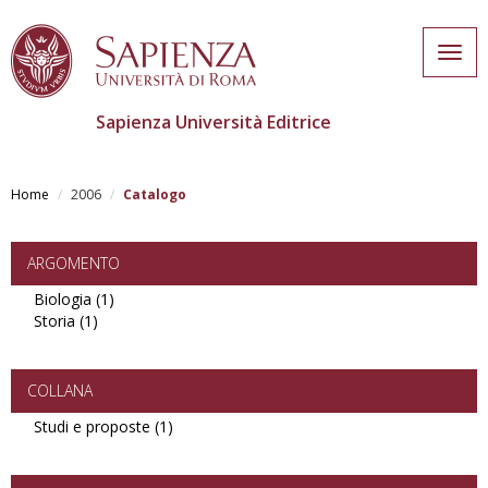
Togg
navig
Sapienza Università Editrice
Skip
to
Home
2006
Catalogo
main
content
ARGOMENTO
Biologia (1)
Apply
Storia (1)
Apply
Biologia
Storia
filter
filter
COLLANA
Studi e proposte (1)
Apply
Studi
e