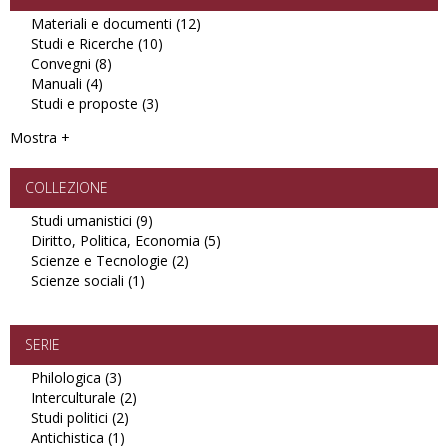
Materiali e documenti (12)
Apply
Studi e Ricerche (10)
Apply
Materiali
Convegni (8)
Apply
Studi
e
Manuali (4)
Apply
Convegni
e
documenti
Studi e proposte (3)
Manuali
filter
Apply
Ricerche
filter
filter
Studi
filter
Mostra +
e
proposte
filter
COLLEZIONE
Studi umanistici (9)
Apply
Diritto, Politica, Economia (5)
Studi
Apply
Scienze e Tecnologie (2)
umanistici
Apply
Diritto,
Scienze sociali (1)
Apply
filter
Scienze
Politica,
Scienze
e
Economia
sociali
Tecnologie
filter
filter
filter
SERIE
Philologica (3)
Apply
Interculturale (2)
Philologica
Apply
Studi politici (2)
filter
Apply
Interculturale
Antichistica (1)
Apply
Studi
filter