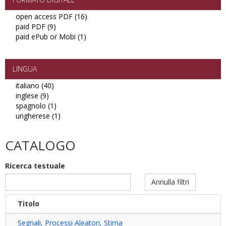
open access PDF (16)
Apply
paid PDF (9)
Apply
open
paid ePub or Mobi (1)
paid
Apply
access
PDF
paid
PDF
filter
ePub
filter
or
LINGUA
Mobi
italiano (40)
Apply
filter
inglese (9)
Apply
italiano
spagnolo (1)
inglese
filter
Apply
ungherese (1)
filter
spagnolo
Apply
filter
ungherese
filter
CATALOGO
Ricerca testuale
Annulla filtri
Titolo
Segnali, Processi Aleatori, Stima