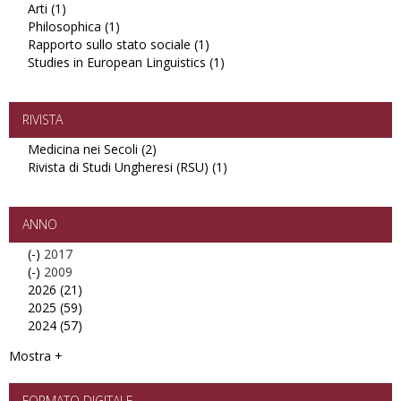
Arti (1)
Apply
Antichistica
politici
Philosophica (1)
Arti
filter
filter
Apply
Rapporto sullo stato sociale (1)
filter
Philosophica
Apply
Studies in European Linguistics (1)
filter
Rapporto
Apply
sullo
Studies
stato
in
sociale
European
RIVISTA
filter
Linguistics
Medicina nei Secoli (2)
Apply
filter
Rivista di Studi Ungheresi (RSU) (1)
Medicina
Apply
nei
Rivista
Secoli
di
filter
Studi
ANNO
Ungheresi
(-)
Remove
2017
(RSU)
(-)
2017
Remove
2009
filter
2026 (21)
filter
2009
Apply
2025 (59)
filter
2026
Apply
2024 (57)
filter
2025
Apply
filter
2024
Mostra +
filter
FORMATO DIGITALE