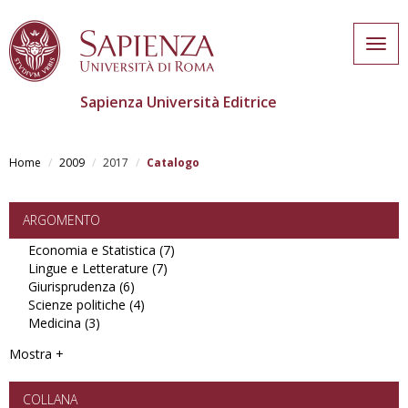
Togg
navig
Sapienza Università Editrice
Skip
to
Home
2009
2017
Catalogo
main
content
ARGOMENTO
Economia e Statistica (7)
Apply
Lingue e Letterature (7)
Apply
Economia
Giurisprudenza (6)
Apply
Lingue
e
Scienze politiche (4)
Giurisprudenza
Apply
e
Statistica
Medicina (3)
Apply
filter
Scienze
Letterature
filter
Medicina
politiche
filter
Mostra +
filter
filter
COLLANA