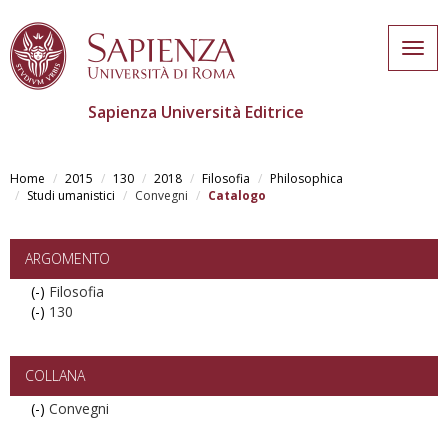
Togg
navig
Sapienza Università Editrice
Skip
to
Home
2015
130
2018
Filosofia
Philosophica
main
Studi umanistici
Convegni
Catalogo
content
ARGOMENTO
(-)
Remove
Filosofia
(-)
Filosofia
Remove
130
filter
130
filter
COLLANA
(-)
Remove
Convegni
Convegni