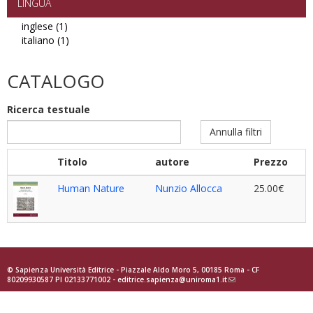
filter
LINGUA
inglese (1)
Apply
italiano (1)
inglese
Apply
filter
italiano
filter
CATALOGO
Ricerca testuale
Annulla filtri
Titolo
autore
Prezzo
Human Nature
Nunzio Allocca
25.00€
© Sapienza Università Editrice - Piazzale Aldo Moro 5, 00185 Roma - CF
80209930587 PI 02133771002 -
editrice.sapienza@uniroma1.it
(link
sends
e-
mail)