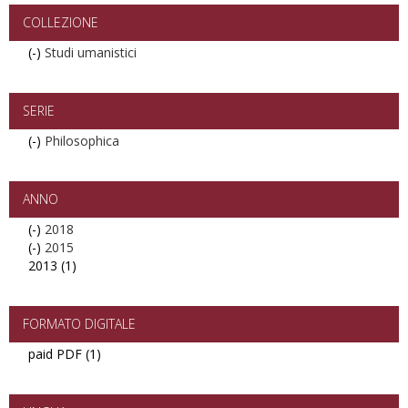
filter
COLLEZIONE
(-)
Remove
Studi umanistici
Studi
umanistici
filter
SERIE
(-)
Remove
Philosophica
Philosophica
filter
ANNO
(-)
Remove
2018
(-)
2018
Remove
2015
2013 (1)
filter
2015
Apply
filter
2013
filter
FORMATO DIGITALE
paid PDF (1)
Apply
paid
PDF