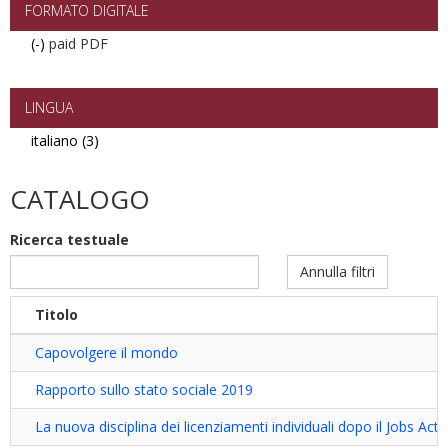
FORMATO DIGITALE
(-)
Remove
paid PDF
paid
PDF
filter
LINGUA
italiano (3)
Apply
italiano
filter
CATALOGO
Ricerca testuale
Annulla filtri
Titolo
Capovolgere il mondo
Rapporto sullo stato sociale 2019
La nuova disciplina dei licenziamenti individuali dopo il Jobs Act