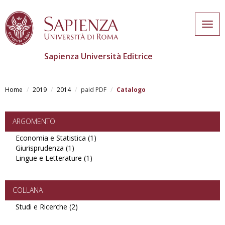
Togg
navig
Sapienza Università Editrice
Skip
to
Home
2019
2014
paid PDF
Catalogo
main
content
ARGOMENTO
Economia e Statistica (1)
Apply
Giurisprudenza (1)
Apply
Economia
Lingue e Letterature (1)
Giurisprudenza
Apply
e
filter
Lingue
Statistica
e
filter
Letterature
COLLANA
filter
Studi e Ricerche (2)
Apply
Studi