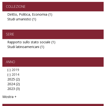
e
Ricerche
COLLEZIONE
filter
Diritto, Politica, Economia (1)
Apply
Studi umanistici (1)
Apply
Diritto,
Studi
Politica,
umanistici
Economia
filter
filter
SERIE
Rapporto sullo stato sociale (1)
Apply
Studi latinoamericani (1)
Apply
Rapporto
Studi
sullo
latinoamericani
stato
filter
sociale
ANNO
filter
(-)
Remove
2019
(-)
2019
Remove
2014
2025 (2)
filter
2014
Apply
2024 (2)
filter
2025
Apply
2023 (3)
filter
2024
Apply
filter
2023
Mostra +
filter