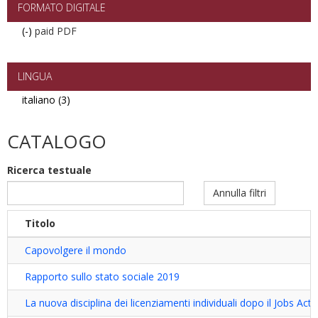
FORMATO DIGITALE
(-)
Remove
paid PDF
paid
PDF
filter
LINGUA
italiano (3)
Apply
italiano
filter
CATALOGO
Ricerca testuale
Annulla filtri
Titolo
Capovolgere il mondo
Rapporto sullo stato sociale 2019
La nuova disciplina dei licenziamenti individuali dopo il Jobs Act