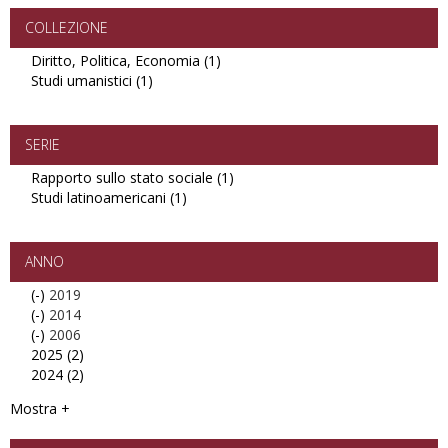
e
Ricerche
COLLEZIONE
filter
Diritto, Politica, Economia (1)
Apply
Studi umanistici (1)
Apply
Diritto,
Studi
Politica,
umanistici
Economia
filter
filter
SERIE
Rapporto sullo stato sociale (1)
Apply
Studi latinoamericani (1)
Apply
Rapporto
Studi
sullo
latinoamericani
stato
filter
sociale
ANNO
filter
(-)
Remove
2019
(-)
2019
Remove
2014
(-)
filter
2014
Remove
2006
2025 (2)
filter
2006
Apply
2024 (2)
filter
2025
Apply
filter
2024
Mostra +
filter