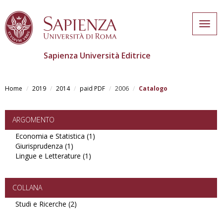
Togg
navig
Sapienza Università Editrice
Skip
to
Home
2019
2014
paid PDF
2006
Catalogo
main
content
ARGOMENTO
Economia e Statistica (1)
Apply
Giurisprudenza (1)
Apply
Economia
Lingue e Letterature (1)
Giurisprudenza
Apply
e
filter
Lingue
Statistica
e
filter
Letterature
COLLANA
filter
Studi e Ricerche (2)
Apply
Studi